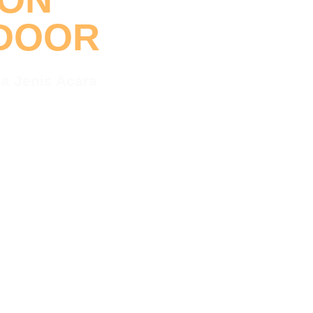
TDOOR
a Jenis Acara
ra Peresmian
ideotron
n outdoor. Visual lebih
ara Anda.