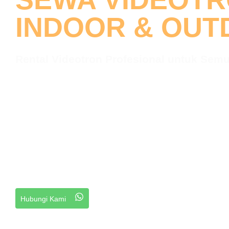
INDOOR & OU
Rental Videotron Profesional untuk Semu
Videotron Rapat
Videotron Aca
Videotron Launching Product
V
Wedding
Dan Lainnnya
Sewa videotron berkualitas tinggi untuk event indoor maupu
terang, jelas, dan menarik untuk mendukung suksesnya ac
Hubungi Kami