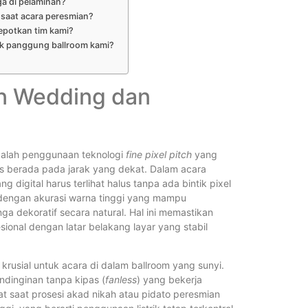
a di pelaminan?
Bagaimana
 saat acara peresmian?
Videotron
epotkan tim kami?
tuk panggung ballroom kami?
Bagaimana
on Wedding dan
Brightness
Standarny
alah penggunaan teknologi
fine pixel pitch
yang
s berada pada jarak yang dekat. Dalam acara
g digital harus terlihat halus tanpa ada bintik pixel
Backdrop V
 dengan akurasi warna tinggi yang mampu
Outdoor
 dekoratif secara natural. Hal ini memastikan
sional dengan latar belakang layar yang stabil
Berapa Asp
 krusial untuk acara di dalam ballroom yang sunyi.
dinginan tanpa kipas (
fanless
) yang bekerja
 saat prosesi akad nikah atau pidato peresmian