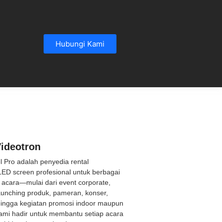
Hubungi Kami
ideotron
el Pro adalah penyedia rental
LED screen profesional untuk berbagai
acara—mulai dari event corporate,
aunching produk, pameran, konser,
hingga kegiatan promosi indoor maupun
ami hadir untuk membantu setiap acara