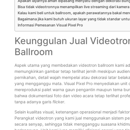
Apakah layarnya aman dipasang menyatu dengan dekorasi bung
Bisa tidak videotronnya menampilkan live streaming dari kamera
Kalau kami beli untuk ballroom, apakah perawatannya bakal mer
Bagaimana jika kami butuh ukuran layar yang tidak standar un
Informasi Pemesanan Visual Pixel Pro
Keunggulan Jual Videotr
Ballroom
Aspek utama yang membedakan videotron ballroom kami ad
memungkinkan gambar tetap terlihat jernih meskipun audien
pernikahan, detail wajah mempelai atau dekorasi latar belakan
yang mengganggu mata. Visual Pixel Pro menyediakan unit
mereproduksi palet warna gaun pengantin maupun tema bunga
bahwa dokumentasi foto dan video acara tetap terlihat profe
tanpa adanya garis
flicker
.
Selain kualitas visual, ketenangan operasional menjadi faktor
Perangkat videotron yang kami jual menggunakan sistem pen
secara senyap, sehingga tidak mengganggu suasana khidmat