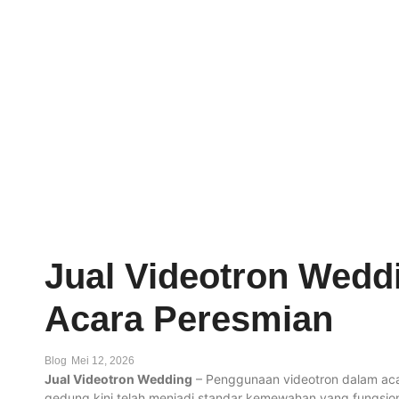
Jual Videotron Wedd
Acara Peresmian
Blog
Mei 12, 2026
Jual Videotron Wedding
– Penggunaan videotron dalam acar
gedung kini telah menjadi standar kemewahan yang fungsional