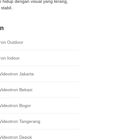
ih hidup dengan visual yang terang,
stabil..
an
ron Outdoor
ron Indoor
ideotron Jakarta
ideotron Bekasi
Videotron Bogor
Videotron Tangerang
Videotron Depok