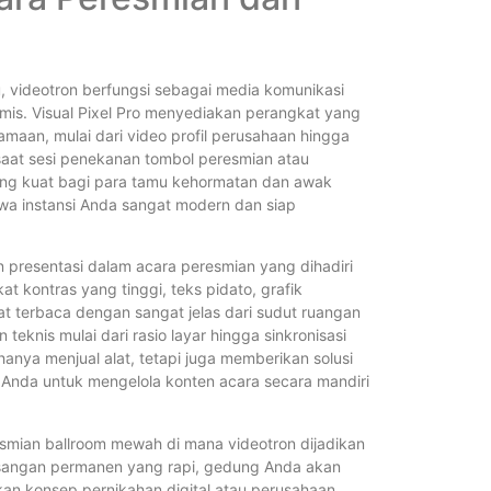
, videotron berfungsi sebagai media komunikasi
is. Visual Pixel Pro menyediakan perangkat yang
aan, mulai dari video profil perusahaan hingga
saat sesi penekanan tombol peresmian atau
ng kuat bagi para tamu kehormatan dan awak
a instansi Anda sangat modern dan siap
 presentasi dalam acara peresmian yang dihadiri
t kontras yang tinggi, teks pidato, grafik
terbaca dengan sangat jelas dari sudut ruangan
knis mulai dari rasio layar hingga sinkronisasi
 hanya menjual alat, tetapi juga memberikan solusi
 Anda untuk mengelola konten acara secara mandiri
esmian ballroom mewah di mana videotron dijadikan
sangan permanen yang rapi, gedung Anda akan
kan konsep pernikahan digital atau perusahaan