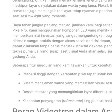
berlangsung. Unit kami juga memiliki efisiensi energi yang tin
meskipun layar dinyalakan dalam waktu yang lama. Fleksibil
sematkan juga memungkinkan layar tetap nyaman dipandang
saat sesi
low light
yang romantis.
Daya tahan jangka panjang menjadi jaminan kami bagi setiap
Pixel Pro. Kami menggunakan komponen LED yang memiliki 
memberikan nilai investasi yang sangat menguntungkan bagi
didesain sangat praktis dengan akses servis dari sisi depan, 
dapat dilakukan tanpa harus merusak struktur dekorasi p
teknis purna jual yang sigap, aset visual Anda akan selalu 
gedung Anda.
Beberapa fitur unggulan yang kami tawarkan untuk kebutuha
Resolusi tinggi dengan kerapatan pixel rapat untuk 
Sistem manajemen warna yang memastikan visual sesu
Desain modular yang memungkinkan layar dibentuk se
Kecepatan penyegaran (
refresh rate
) tinggi untuk has
Peran Videotron dalam Ac