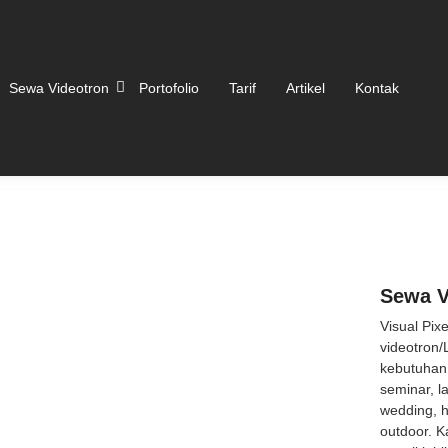
Sewa Videotron
Portofolio
Tarif
Artikel
Kontak
Sewa V
Visual Pix
videotron/
kebutuhan 
seminar, l
wedding, 
outdoor. K