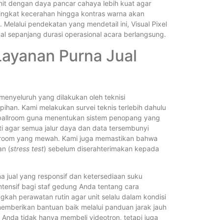
it dengan daya pancar cahaya lebih kuat agar
tingkat kecerahan hingga kontras warna akan
. Melalui pendekatan yang mendetail ini, Visual Pixel
nal sepanjang durasi operasional acara berlangsung.
Layanan Purna Jual
 menyeluruh yang dilakukan oleh teknisi
han. Kami melakukan survei teknis terlebih dahulu
 ballroom guna menentukan sistem penopang yang
ti agar semua jalur daya dan data tersembunyi
allroom yang mewah. Kami juga memastikan bahwa
an (
stress test
) sebelum diserahterimakan kepada
a jual yang responsif dan ketersediaan suku
ntensif bagi staf gedung Anda tentang cara
kah perawatan rutin agar unit selalu dalam kondisi
 memberikan bantuan baik melalui panduan jarak jauh
, Anda tidak hanya membeli videotron, tetapi juga