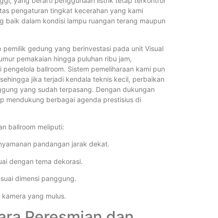
ggi, yang berarti penggunaan listrik tetap terkontrol
itas pengaturan tingkat kecerahan yang kami
 baik dalam kondisi lampu ruangan terang maupun
 pemilik gedung yang berinvestasi pada unit Visual
umur pemakaian hingga puluhan ribu jam,
 pengelola ballroom. Sistem pemeliharaan kami pun
sehingga jika terjadi kendala teknis kecil, perbaikan
anggung yang sudah terpasang. Dengan dukungan
siap mendukung berbagai agenda prestisius di
n ballroom meliputi:
kenyamanan pandangan jarak dekat.
ai dengan tema dekorasi.
suai dimensi panggung.
il kamera yang mulus.
ara Peresmian dan