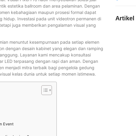
ik estetika ballroom dan area pelaminan. Dengan
p momen kebahagiaan maupun prosesi formal dapat
Artikel
 hidup. Investasi pada unit videotron permanen di
, tetapi juga memberikan pengalaman visual yang
smian menuntut kesempurnaan pada setiap elemen
Berapa Me
tron dengan desain kabinet yang elegan dan ramping
anggung. Layanan kami mencakup konsultasi
layar LED terpasang dengan rapi dan aman. Dengan
Inspirasi 
men menjadi mitra terbaik bagi pengelola gedung
sual kelas dunia untuk setiap momen istimewa.
Format Vi
Berapa Day
Dibutuhka
n Event
Persiapan 