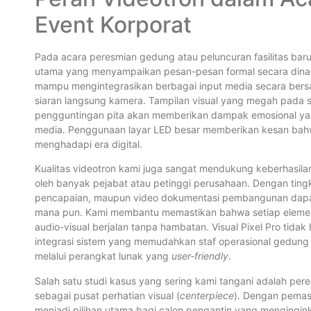
Event Korporat
Pada acara peresmian gedung atau peluncuran fasilitas baru
utama yang menyampaikan pesan-pesan formal secara dinam
mampu mengintegrasikan berbagai input media secara bersam
siaran langsung kamera. Tampilan visual yang megah pada 
pengguntingan pita akan memberikan dampak emosional ya
media. Penggunaan layar LED besar memberikan kesan bahw
menghadapi era digital.
Kualitas videotron kami juga sangat mendukung keberhasilan
oleh banyak pejabat atau petinggi perusahaan. Dengan tingka
pencapaian, maupun video dokumentasi pembangunan dapat 
mana pun. Kami membantu memastikan bahwa setiap elemen te
audio-visual berjalan tanpa hambatan. Visual Pixel Pro tidak
integrasi sistem yang memudahkan staf operasional gedung
melalui perangkat lunak yang
user-friendly
.
Salah satu studi kasus yang sering kami tangani adalah per
sebagai pusat perhatian visual (
centerpiece
). Dengan pema
menjadi pilihan utama bagi calon pengantin yang mengingin