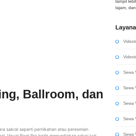
tampil leb
tajam, dan 
Layan
Videot
Videot
Sewa V
Sewa V
ing, Ballroom, dan
Sewa 
Sewa 
a sakral seperti pernikahan atau peresmian
Sewa 
. Visual Pixel Pro hadir menyediakan solusi jual