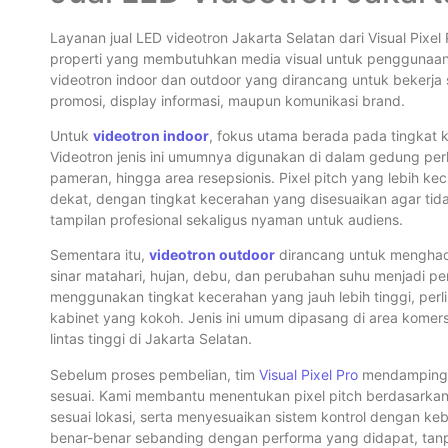
Layanan jual LED videotron Jakarta Selatan dari Visual Pixel 
properti yang membutuhkan media visual untuk penggunaan
videotron indoor dan outdoor yang dirancang untuk bekerja s
promosi, display informasi, maupun komunikasi brand.
Untuk
videotron indoor
, fokus utama berada pada tingkat
Videotron jenis ini umumnya digunakan di dalam gedung per
pameran, hingga area resepsionis. Pixel pitch yang lebih kecil
dekat, dengan tingkat kecerahan yang disesuaikan agar ti
tampilan profesional sekaligus nyaman untuk audiens.
Sementara itu,
videotron outdoor
dirancang untuk menghada
sinar matahari, hujan, debu, dan perubahan suhu menjadi pe
menggunakan tingkat kecerahan yang jauh lebih tinggi, per
kabinet yang kokoh. Jenis ini umum dipasang di area komersia
lintas tinggi di Jakarta Selatan.
Sebelum proses pembelian, tim
Visual Pixel Pro
mendampingi 
sesuai. Kami membantu menentukan pixel pitch berdasarkan 
sesuai lokasi, serta menyesuaikan sistem kontrol dengan k
benar-benar sebanding dengan performa yang didapat, tanpa