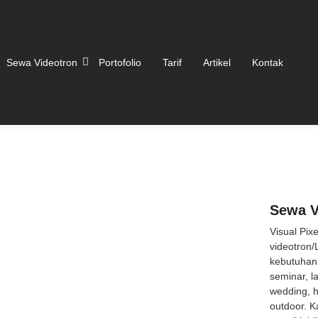
Sewa Videotron
Portofolio
Tarif
Artikel
Kontak
Sewa V
Visual Pix
videotron/
kebutuhan 
seminar, l
wedding, 
outdoor. K