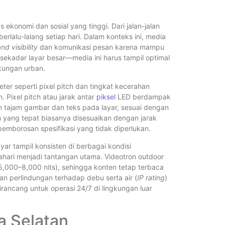
Bagaimana
Videotron
ekonomi dan sosial yang tinggi. Dari jalan-jalan
rlalu-lalang setiap hari. Dalam konteks ini, media
nd visibility
dan komunikasi pesan karena mampu
sekadar layar besar—media ini harus tampil optimal
Bagaimana
ngkungan urban.
er seperti pixel pitch dan tingkat kecerahan
Brightness
. Pixel pitch atau jarak antar
piksel
LED berdampak
Standarny
n tajam gambar dan teks pada layar, sesuai dengan
ch yang tepat biasanya disesuaikan dengan jarak
pemborosan spesifikasi yang tidak diperlukan.
Backdrop V
ar tampil konsisten di berbagai kondisi
Outdoor
hari menjadi tantangan utama. Videotron outdoor
 5,000–8,000 nits), sehingga konten tetap terbaca
dan perlindungan terhadap debu serta air (
IP rating
)
Berapa Asp
irancang untuk operasi 24/7 di lingkungan luar
a Selatan