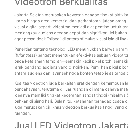
Videotron Berkualitas
Jakarta Selatan merupakan kawasan dengan tingkat aktivitas 
utama hingga area komersial dan perkantoran, jutaan orang be
visual digital seperti videotron menjadi alat penting untuk
bra
menjangkau audiens dengan cepat dan signifikan. Ini bukan 
agar pesan tidak “hilang” di antara stimulus visual lain di li
Penelitian tentang teknologi LED menunjukkan bahwa paramet
(
brightness
) sangat menentukan efektivitas sebuah videotron
pada ketajaman tampilan—semakin kecil pixel pitch, semaki
jarak pandang audiens yang diinginkan. Pemilihan pixel pit
antara audiens dan layar sehingga konten tetap jelas tanpa 
Kualitas videotron juga berkaitan erat dengan kemampuan lay
pencahayaan, terutama di luar ruangan di mana cahaya mata
idealnya memiliki tingkat kecerahan sangat tinggi (misalnya
bahkan di siang hari. Selain itu, ketahanan terhadap cuaca 
juga merupakan ciri khas videotron berkualitas tinggi yang d
ruangan.
Jual LED Videotron Jakart