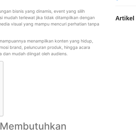
ungan bisnis yang dinamis, event yang silih
i mudah terlewat jika tidak ditampilkan dengan
Artikel
 media visual yang mampu mencuri perhatian tanpa
kemampuannya menampilkan konten yang hidup,
Berapa Me
mosi brand, peluncuran produk, hingga acara
a dan mudah diingat oleh audiens.
Inspirasi 
Format Vi
Berapa Day
Dibutuhka
n Membutuhkan
Persiapan 