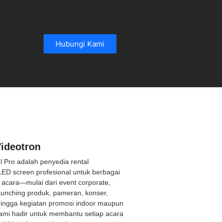
Hubungi Kami
ideotron
el Pro adalah penyedia rental
LED screen profesional untuk berbagai
acara—mulai dari event corporate,
aunching produk, pameran, konser,
hingga kegiatan promosi indoor maupun
ami hadir untuk membantu setiap acara