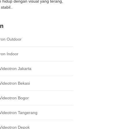
ih hidup dengan visual yang terang,
stabil..
an
ron Outdoor
ron Indoor
ideotron Jakarta
ideotron Bekasi
Videotron Bogor
Videotron Tangerang
Videotron Depok