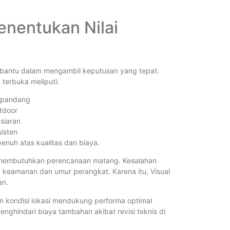
enentukan Nilai
mbantu dalam mengambil keputusan yang tepat.
terbuka meliputi:
k pandang
utdoor
siaran
isten
penuh atas kualitas dan biaya.
on membutuhkan perencanaan matang. Kesalahan
a keamanan dan umur perangkat. Karena itu, Visual
an.
an kondisi lokasi mendukung performa optimal
nghindari biaya tambahan akibat revisi teknis di