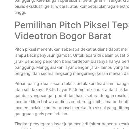
panggung. Ketenangan operasional perangkat ini sangat krus
bisnis eksklusif, gelar wicara, atau kompetisi olahraga ele
tinggi.
Pemilihan Pitch Piksel Te
Videotron Bogor Barat
Pitch piksel menentukan seberapa dekat audiens dapat meliha
lampu kecil penyusun gambar. Untuk acara di dalam pusat pe
jarak pandang penonton baris terdepan biasanya hanya berki
panggung. Menggunakan layar dengan jarak lampu yang terl
bergerigi dan secara langsung mengurangi kesan mewah da
Pilihan paling ideal secara teknis untuk kondisi dalam ruang
atau setidaknya P3.9. Layar P2.5 memiliki jarak antar titik
gambar yang sangat padat dan halus setara dengan resolusi
membuktikan bahwa audiens cenderung lebih lama berhenti
momen melalui kamera ponsel mereka jika visual yang ditam
gangguan garis pemindaian.
Tingkat penyegaran layar juga menjadi faktor penentu kesuks