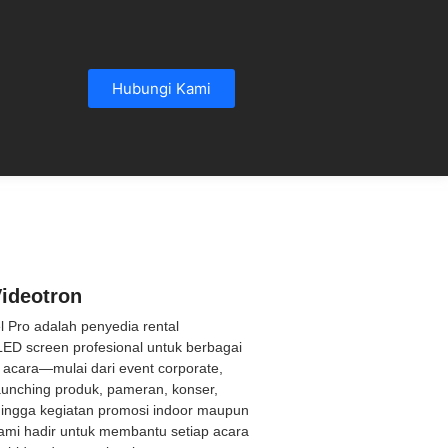
Hubungi Kami
ideotron
el Pro adalah penyedia rental
LED screen profesional untuk berbagai
acara—mulai dari event corporate,
aunching produk, pameran, konser,
hingga kegiatan promosi indoor maupun
ami hadir untuk membantu setiap acara