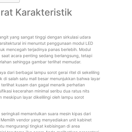
Bagaimana
rat Karakteristik
Videotron
Bagaimana
langit yang sangat tinggi dengan sirkulasi udara
i arsitektural ini menuntut penggunaan modul LED
tuk mencegah terjadinya panas berlebih. Modul
Brightness
k saat acara penting sedang berlangsung, tetapi
Standarny
rlahan sehingga gambar terlihat memudar.
a dari berbagai lampu sorot gerai ritel di sekeliling
k di salah satu mall besar menunjukkan bahwa layar
Backdrop V
 terlihat kusam dan gagal menarik perhatian
Outdoor
ikasi kecerahan minimal seribu dua ratus nits
eskipun layar dikelilingi oleh lampu sorot
Berapa Asp
l seringkali memantulkan suara mesin kipas dari
 Memilih vendor yang menyediakan unit kabinet
u mengurangi tingkat kebisingan di area