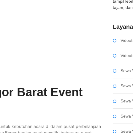
tampil leb
tajam, dan 
Layan
Videot
Videot
Sewa V
Sewa V
or Barat Event
Sewa 
Sewa 
 untuk kebutuhan acara di dalam pusat perbelanjaan
Sewa 
ah Bogor bagian barat memiliki beberapa pusat