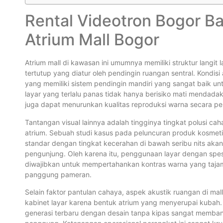
Rental Videotron Bogor Ba
Atrium Mall Bogor
Atrium mall di kawasan ini umumnya memiliki struktur langit 
tertutup yang diatur oleh pendingin ruangan sentral. Kondis
yang memiliki sistem pendingin mandiri yang sangat baik un
layar yang terlalu panas tidak hanya berisiko mati mendada
juga dapat menurunkan kualitas reproduksi warna secara pe
Tantangan visual lainnya adalah tingginya tingkat polusi cahay
atrium. Sebuah studi kasus pada peluncuran produk kosmeti
standar dengan tingkat kecerahan di bawah seribu nits akan
pengunjung. Oleh karena itu, penggunaan layar dengan spesif
diwajibkan untuk mempertahankan kontras warna yang tajam m
panggung pameran.
Selain faktor pantulan cahaya, aspek akustik ruangan di mal
kabinet layar karena bentuk atrium yang menyerupai kubah.
generasi terbaru dengan desain tanpa kipas sangat membant