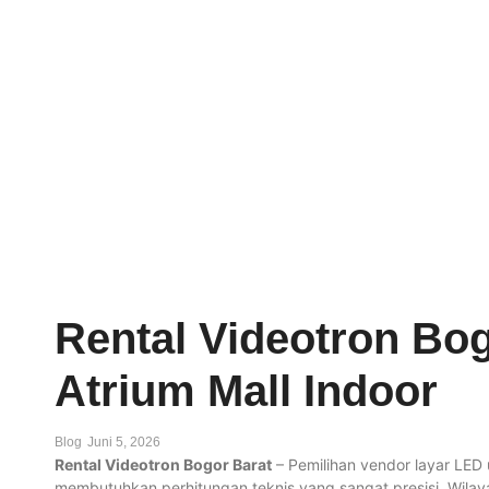
Rental Videotron Bog
Atrium Mall Indoor
Blog
Juni 5, 2026
Rental Videotron Bogor Barat
– Pemilihan vendor layar LED
membutuhkan perhitungan teknis yang sangat presisi. Wilay