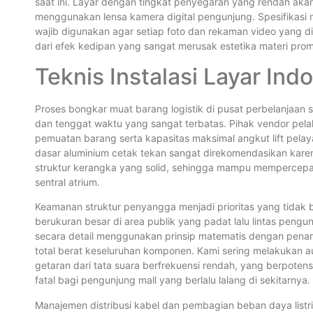
saat ini. Layar dengan tingkat penyegaran yang rendah aka
menggunakan lensa kamera digital pengunjung. Spesifikasi m
wajib digunakan agar setiap foto dan rekaman video yang 
dari efek kedipan yang sangat merusak estetika materi promo
Teknis Instalasi Layar Ind
Proses bongkar muat barang logistik di pusat perbelanjaan 
dan tenggat waktu yang sangat terbatas. Pihak vendor pel
pemuatan barang serta kapasitas maksimal angkut lift pel
dasar aluminium cetak tekan sangat direkomendasikan karen
struktur kerangka yang solid, sehingga mampu mempercepat
sentral atrium.
Keamanan struktur penyangga menjadi prioritas yang tidak bi
berukuran besar di area publik yang padat lalu lintas peng
secara detail menggunakan prinsip matematis dengan pen
total berat keseluruhan komponen. Kami sering melakukan a
getaran dari tata suara berfrekuensi rendah, yang berpote
fatal bagi pengunjung mall yang berlalu lalang di sekitarnya.
Manajemen distribusi kabel dan pembagian beban daya listri