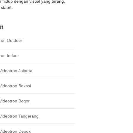
ih hidup dengan visual yang terang,
stabil..
an
ron Outdoor
ron Indoor
ideotron Jakarta
ideotron Bekasi
Videotron Bogor
Videotron Tangerang
Videotron Depok