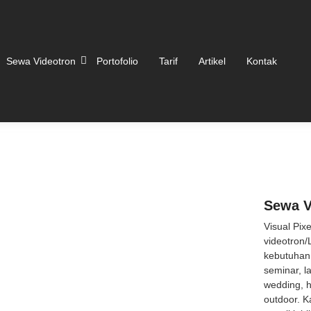
Sewa Videotron
Portofolio
Tarif
Artikel
Kontak
Sewa V
Visual Pix
videotron/
kebutuhan 
seminar, l
wedding, 
outdoor. K