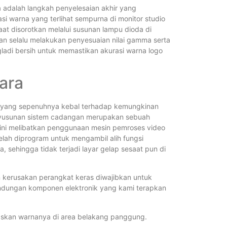
a adalah langkah penyelesaian akhir yang
asi warna yang terlihat sempurna di monitor studio
at disorotkan melalui susunan lampu dioda di
akan selalu melakukan penyesuaian nilai gamma serta
ladi bersih untuk memastikan akurasi warna logo
cara
ni yang sepenuhnya kebal terhadap kemungkinan
penyusunan sistem cadangan merupakan sebuah
l ini melibatkan penggunaan mesin pemroses video
elah diprogram untuk mengambil alih fungsi
a, sehingga tidak terjadi layar gelap sesaat pun di
 kerusakan perangkat keras diwajibkan untuk
indungan komponen elektronik yang kami terapkan
askan warnanya di area belakang panggung.