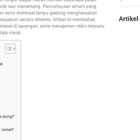
g unik dan menantang. Pencahayaan atrium yang
aran serta dominasi lampu gedung mengharuskan
Artikel
suaikan secara dinamis. Artikel ini membahas
stalasi di lapangan, serta manajemen risiko terpadu
la visual.
Berapa Me
Inspirasi 
at
Format Vi
Berapa Day
Dibutuhka
na dong?
 ramai?
Persiapan 