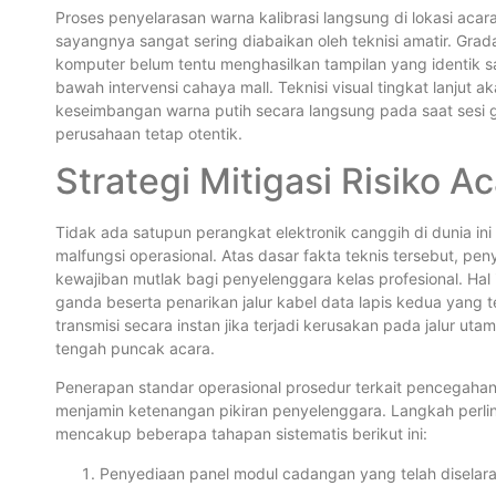
Proses penyelarasan warna kalibrasi langsung di lokasi acar
sayangnya sangat sering diabaikan oleh teknisi amatir. Grad
komputer belum tentu menghasilkan tampilan yang identik sa
bawah intervensi cahaya mall. Teknisi visual tingkat lanjut 
keseimbangan warna putih secara langsung pada saat sesi g
perusahaan tetap otentik.
Strategi Mitigasi Risiko A
Tidak ada satupun perangkat elektronik canggih di dunia i
malfungsi operasional. Atas dasar fakta teknis tersebut, 
kewajiban mutlak bagi penyelenggara kelas profesional. Ha
ganda beserta penarikan jalur kabel data lapis kedua yang t
transmisi secara instan jika terjadi kerusakan pada jalur utam
tengah puncak acara.
Penerapan standar operasional prosedur terkait pencegahan
menjamin ketenangan pikiran penyelenggara. Langkah perl
mencakup beberapa tahapan sistematis berikut ini:
Penyediaan panel modul cadangan yang telah diselar