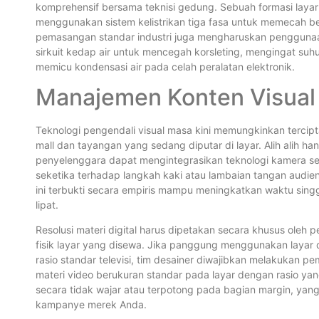
komprehensif bersama teknisi gedung. Sebuah formasi layar
menggunakan sistem kelistrikan tiga fasa untuk memecah b
pemasangan standar industri juga mengharuskan penggunaa
sirkuit kedap air untuk mencegah korsleting, mengingat suh
memicu kondensasi air pada celah peralatan elektronik.
Manajemen Konten Visual I
Teknologi pengendali visual masa kini memungkinkan tercip
mall dan tayangan yang sedang diputar di layar. Alih alih h
penyelenggara dapat mengintegrasikan teknologi kamera se
seketika terhadap langkah kaki atau lambaian tangan audiens
ini terbukti secara empiris mampu meningkatkan waktu sing
lipat.
Resolusi materi digital harus dipetakan secara khusus oleh 
fisik layar yang disewa. Jika panggung menggunakan layar 
rasio standar televisi, tim desainer diwajibkan melakukan 
materi video berukuran standar pada layar dengan rasio
secara tidak wajar atau terpotong pada bagian margin, yang 
kampanye merek Anda.