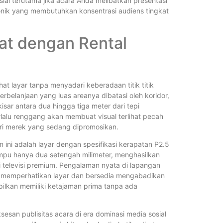
ial terutama jika acara Anda melibatkan presentasi
ktronik yang membutuhkan konsentrasi audiens tingkat
pat dengan Rental
t layar tanpa menyadari keberadaan titik titik
rbelanjaan yang luas areanya dibatasi oleh koridor,
sar antara dua hingga tiga meter dari tepi
alu renggang akan membuat visual terlihat pecah
ri merek yang sedang dipromosikan.
an ini adalah layar dengan spesifikasi kerapatan P2.5
 lampu hanya dua setengah milimeter, menghasilkan
 televisi premium. Pengalaman nyata di lapangan
 memperhatikan layar dan bersedia mengabadikan
pilkan memiliki ketajaman prima tanpa ada
esan publisitas acara di era dominasi media sosial