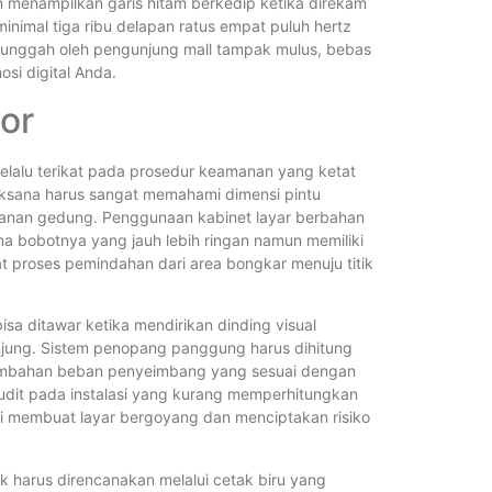
n menampilkan garis hitam berkedip ketika direkam
inimal tiga ribu delapan ratus empat puluh hertz
diunggah oleh pengunjung mall tampak mulus, bebas
si digital Anda.
oor
selalu terikat pada prosedur keamanan yang ketat
aksana harus sangat memahami dimensi pintu
ayanan gedung. Penggunaan kabinet layar berbahan
a bobotnya yang jauh lebih ringan namun memiliki
 proses pemindahan dari area bongkar menuju titik
sa ditawar ketika mendirikan dinding visual
unjung. Sistem penopang panggung harus dihitung
ambahan beban penyeimbang yang sesuai dengan
udit pada instalasi yang kurang memperhitungkan
nsi membuat layar bergoyang dan menciptakan risiko
k harus direncanakan melalui cetak biru yang